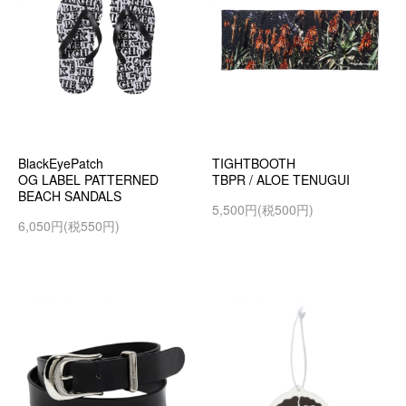
BlackEyePatch
TIGHTBOOTH
OG LABEL PATTERNED
TBPR / ALOE TENUGUI
BEACH SANDALS
5,500円(税500円)
6,050円(税550円)