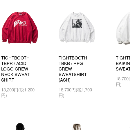
TIGHTBOOTH
TIGHTBOOTH
TIGHT
TBPR / ACID
TBKB / RPG
BAIKI
LOGO CREW
CREW
SWEAT
NECK SWEAT
SWEATSHIRT
18,70
SHIRT
(ASH)
円)
13,200円(税1,200
18,700円(税1,700
円)
円)