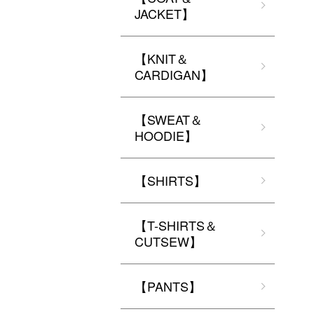
JACKET】
【KNIT＆
CARDIGAN】
【SWEAT＆
HOODIE】
【SHIRTS】
【T-SHIRTS＆
CUTSEW】
【PANTS】