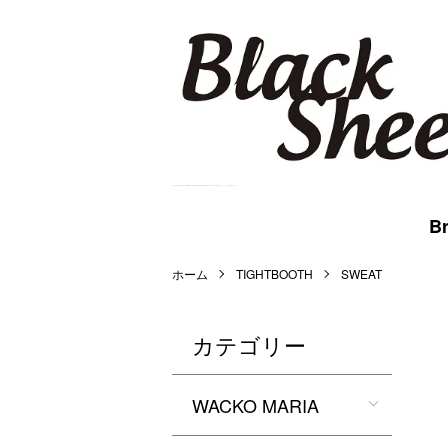
BlackSheep Online Store | WACKO MARIA,MARKAWARE,BlackEyePatch等を扱うメンズセレクト公式通販サイトです。
Br
ホーム
TIGHTBOOTH
SWEAT
カテゴリー
WACKO MARIA