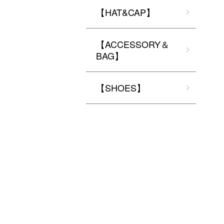
【HAT&CAP】
【ACCESSORY＆
BAG】
【SHOES】