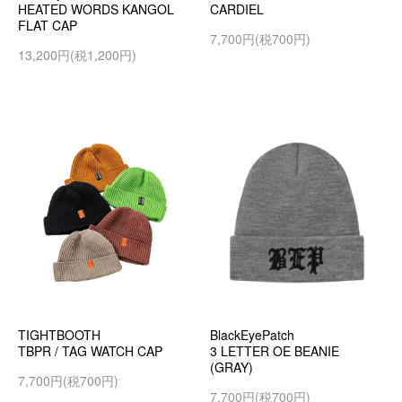
HEATED WORDS KANGOL
CARDIEL
FLAT CAP
7,700円(税700円)
13,200円(税1,200円)
TIGHTBOOTH
BlackEyePatch
TBPR / TAG WATCH CAP
3 LETTER OE BEANIE
(GRAY)
7,700円(税700円)
7,700円(税700円)