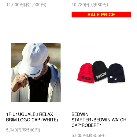
11,000円(税1,000円)
10,780円(税980円)
SALE PRICE
1PIU1UGUALE3 RELAX
BEDWIN
BRIM LOGO CAP (WHITE)
STARTER×BEDWIN WATCH
CAP"ROBERT"
5,940円(税540円)
5,005円(税455円)