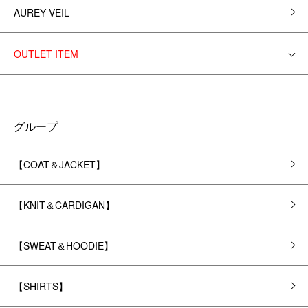
AUREY VEIL
OUTLET ITEM
グループ
【COAT＆JACKET】
【KNIT＆CARDIGAN】
【SWEAT＆HOODIE】
【SHIRTS】