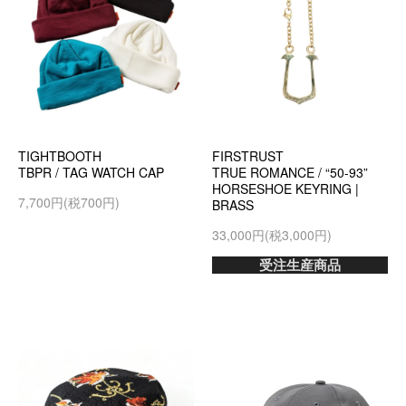
TIGHTBOOTH
FIRSTRUST
TBPR / TAG WATCH CAP
TRUE ROMANCE / “50-93”
HORSESHOE KEYRING |
7,700円(税700円)
BRASS
33,000円(税3,000円)
受注生産商品