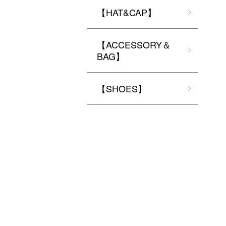
【HAT&CAP】
【ACCESSORY＆
BAG】
【SHOES】