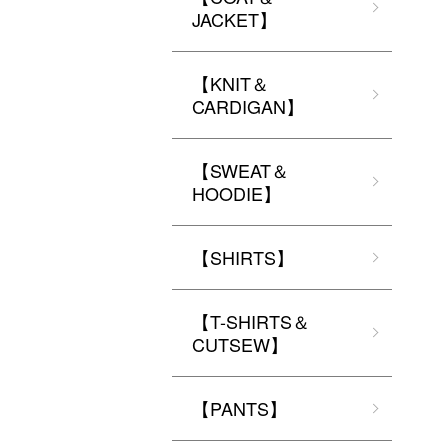
JACKET】
【KNIT＆
CARDIGAN】
【SWEAT＆
HOODIE】
【SHIRTS】
【T-SHIRTS＆
CUTSEW】
【PANTS】