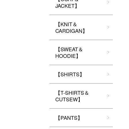
JACKET】
【KNIT＆
CARDIGAN】
【SWEAT＆
HOODIE】
【SHIRTS】
【T-SHIRTS＆
CUTSEW】
【PANTS】