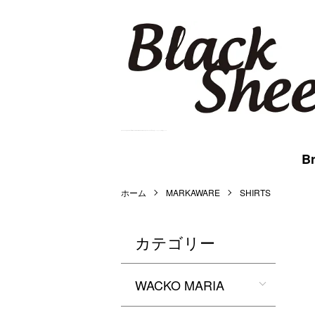
BlackSheep Online Store | WACKO MARIA,MARKAWARE,BlackEyePatch等を扱うメンズセレクト公式通販サイトです。
Br
ホーム
MARKAWARE
SHIRTS
カテゴリー
WACKO MARIA