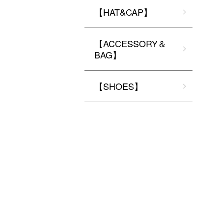
【HAT&CAP】
【ACCESSORY＆
BAG】
【SHOES】