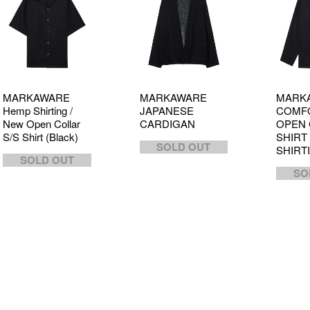
MARKAWARE
MARKAWARE
MARK
Hemp Shirting /
JAPANESE
COMFO
New Open Collar
CARDIGAN
OPEN 
S/S Shirt (Black)
SHIRT
SOLD OUT
SHIRTI
SOLD OUT
SO