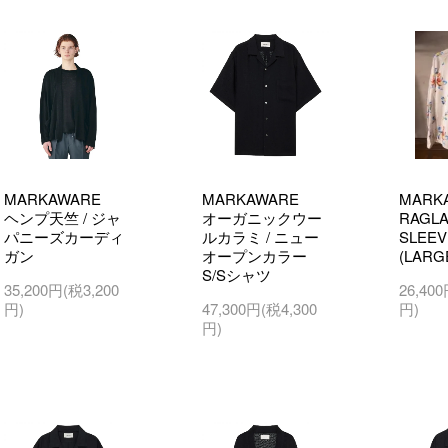
MARKAWARE
MARKAWARE
MARK
ヘンプ天竺 / ジャ
オーガニックウー
RAGL
パニーズカーディ
ルカラミ / ニュー
SLEEV
ガン
オープンカラー
(LARG
S/Sシャツ
35,200円(税3,200
26,40
円)
47,300円(税4,300
円)
円)