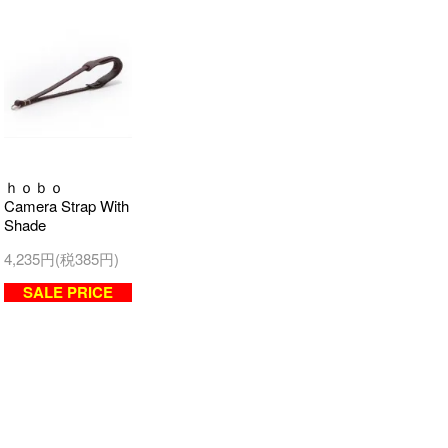
ｈｏｂｏ
Camera Strap With
Shade
4,235円(税385円)
SALE PRICE