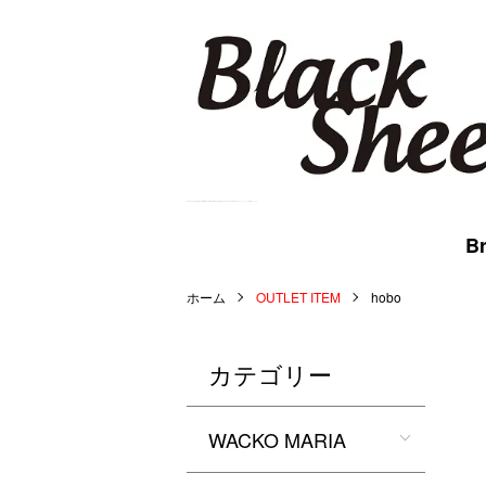
BlackSheep Online Store | WACKO MARIA,MARKAWARE,BlackEyePatch等を扱うメンズセレクト公式通販サイトです。
Br
ホーム
OUTLET ITEM
hobo
カテゴリー
WACKO MARIA