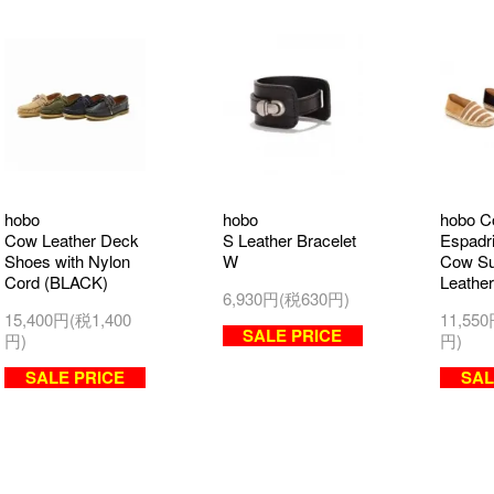
hobo
hobo
hobo C
Cow Leather Deck
S Leather Bracelet
Espadri
Shoes with Nylon
W
Cow S
Cord (BLACK)
Leather
6,930円(税630円)
15,400円(税1,400
11,55
SALE PRICE
円)
円)
SALE PRICE
SAL