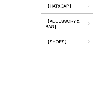
【HAT&CAP】
【ACCESSORY＆
BAG】
【SHOES】