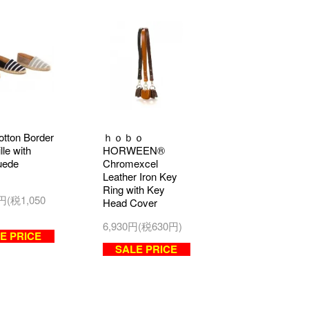
otton Border
ｈｏｂｏ
lle with
HORWEEN®
uede
Chromexcel
Leather Iron Key
Ring with Key
0円(税1,050
Head Cover
6,930円(税630円)
E PRICE
SALE PRICE