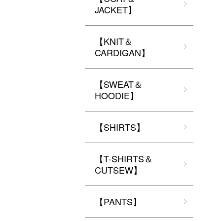
JACKET】
【KNIT＆
CARDIGAN】
【SWEAT＆
HOODIE】
【SHIRTS】
【T-SHIRTS＆
CUTSEW】
【PANTS】