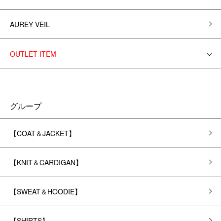
AUREY VEIL
OUTLET ITEM
グループ
【COAT＆JACKET】
【KNIT＆CARDIGAN】
【SWEAT＆HOODIE】
【SHIRTS】