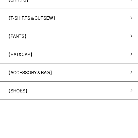
【T-SHIRTS＆CUTSEW】
【PANTS】
【HAT&CAP】
【ACCESSORY＆BAG】
【SHOES】