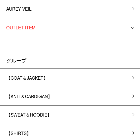
AUREY VEIL
OUTLET ITEM
グループ
【COAT＆JACKET】
【KNIT＆CARDIGAN】
【SWEAT＆HOODIE】
【SHIRTS】