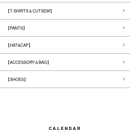
【T-SHIRTS＆CUTSEW】
【PANTS】
【HAT&CAP】
【ACCESSORY＆BAG】
【SHOES】
CALENDAR