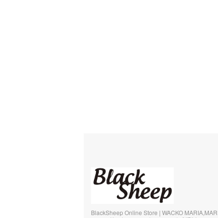
BlackSheep Online Store | WACKO MARIA,MA