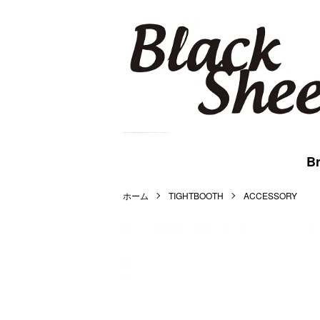
BlackSheep Online Store | WACKO MARIA,MARKAWARE,BlackEyePatch等を扱うメンズセレクト公式通販サイトです。
Br
ホーム
TIGHTBOOTH
ACCESSORY