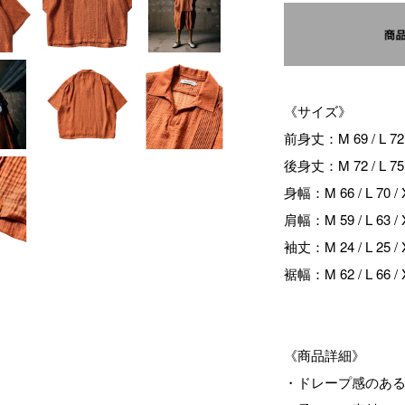
《サイズ》
前身丈：M 69 / L 72 /
後身丈：M 72 / L 75 /
身幅：M 66 / L 70 / X
肩幅：M 59 / L 63 / X
袖丈：M 24 / L 25 / X
裾幅：M 62 / L 66 / X
《商品詳細》
・ドレープ感のあ