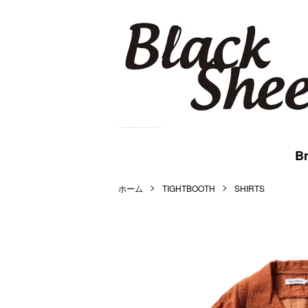
BlackSheep Online Store | WACKO MARIA,MARKAWARE,BlackEyePatch等を扱うメンズセレクト公式通販サイトです。
Br
ホーム
TIGHTBOOTH
SHIRTS