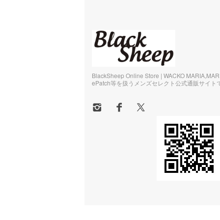
BlackSheep Online Store | WACKO MARIA,MA
ePatch等を扱うメンズセレクト公式通販サイト