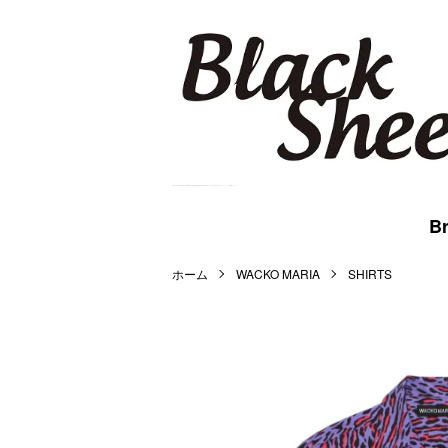
BlackSheep Online Store | WACKO MARIA,MARKAWARE,BlackEyePatch等を扱うメンズセレクト公式通販サイトです。
Br
ホーム
WACKO MARIA
SHIRTS