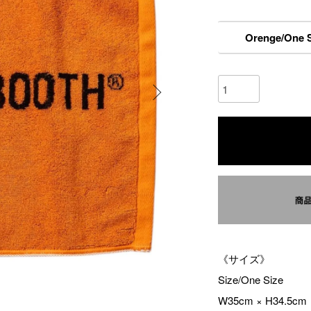
Orenge/One S
《サイズ》
Size/One Size
W35cm × H34.5cm