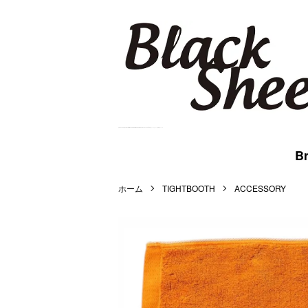
BlackSheep Online Store | WACKO MARIA,MARKAWARE,BlackEyePatch等を扱うメンズセレクト公式通販サイトです。
Br
ホーム
TIGHTBOOTH
ACCESSORY