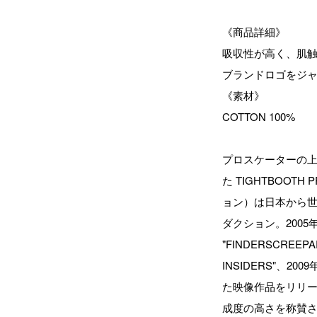
《商品詳細》
吸収性が高く、肌
ブランドロゴをジ
《素材》
COTTON 100%
プロスケーターの上
た TIGHTBOOT
ョン）は日本から
ダクション。2005年に
"FINDERSCREEPA
INSIDERS"、2009
た映像作品をリリース。
成度の高さを称賛