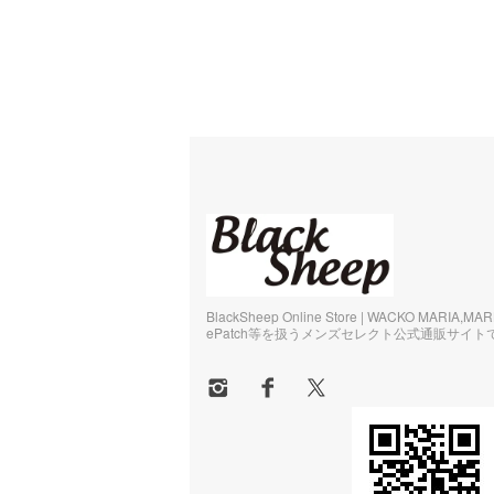
BlackSheep Online Store | WACKO MARIA,MA
ePatch等を扱うメンズセレクト公式通販サイト