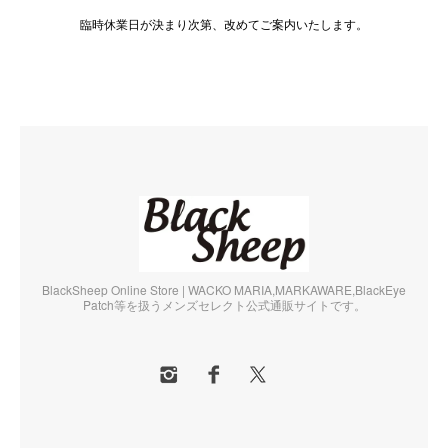
臨時休業日が決まり次第、改めてご案内いたします。
BlackSheep Online Store | WACKO MARIA,MARKAWARE,BlackEye
Patch等を扱うメンズセレクト公式通販サイトです。