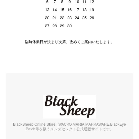
6
7
8
9
10
11
12
13
14
15
16
17
18
19
20
21
22
23
24
25
26
27
28
29
30
臨時休業日が決まり次第、改めてご案内いたします。
BlackSheep Online Store | WACKO MARIA,MARKAWARE,BlackEye
Patch等を扱うメンズセレクト公式通販サイトです。