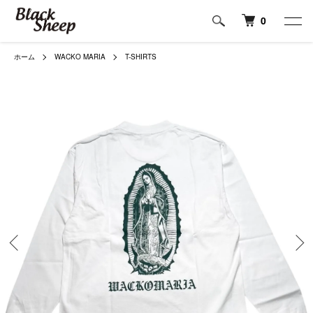
0
ホーム
WACKO MARIA
T-SHIRTS