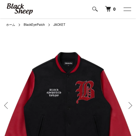
0
ホーム
BlackEyePatch
JACKET