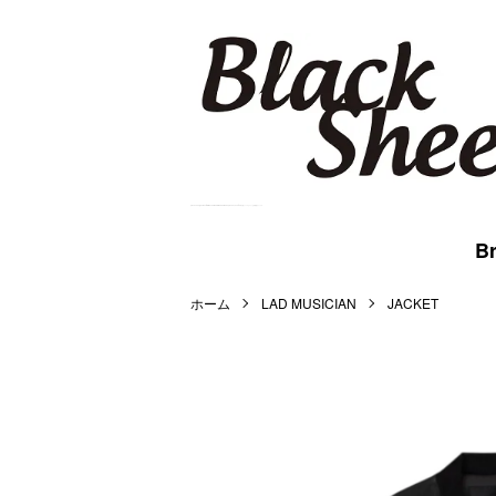
BlackSheep Online Store | WACKO MARIA,MARKAWARE,BlackEyePatch等を扱うメンズセレクト公式通販サイトです。
Br
ホーム
LAD MUSICIAN
JACKET