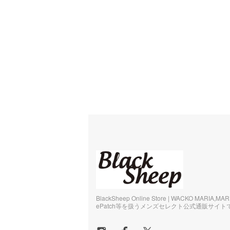
BlackSheep Online Store | WACKO MARIA,MA
ePatch等を扱うメンズセレクト公式通販サイト