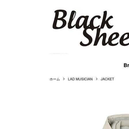
BlackSheep Online Store | WACKO MARIA,MARKAWARE,BlackEyePatch等を扱うメンズセレクト公式通販サイトです。
Br
ホーム
LAD MUSICIAN
JACKET