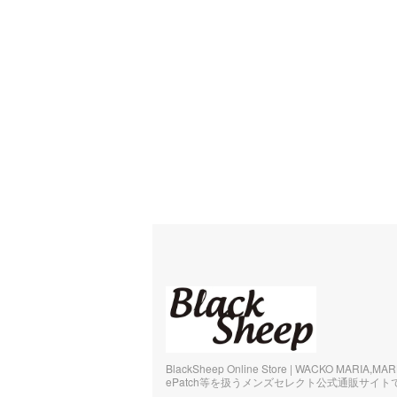
BlackSheep Online Store | WACKO MARIA,MA
ePatch等を扱うメンズセレクト公式通販サイト