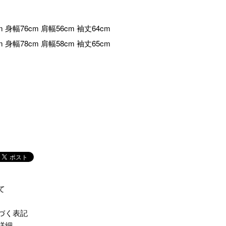
m 身幅76cm 肩幅56cm 袖丈64cm
m 身幅78cm 肩幅58cm 袖丈65cm
て
づく表記
詳細