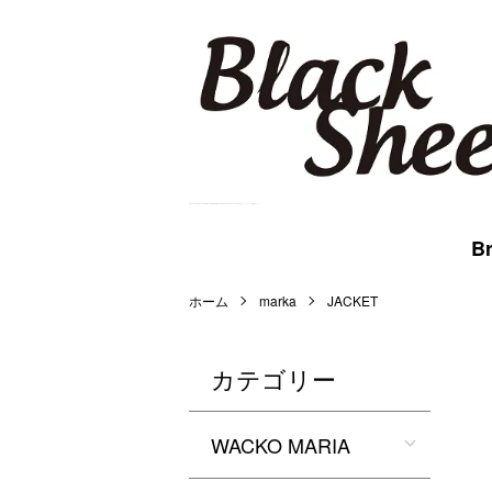
BlackSheep Online Store | WACKO MARIA,MARKAWARE,BlackEyePatch等を扱うメンズセレクト公式通販サイトです。
Br
ホーム
marka
JACKET
カテゴリー
WACKO MARIA