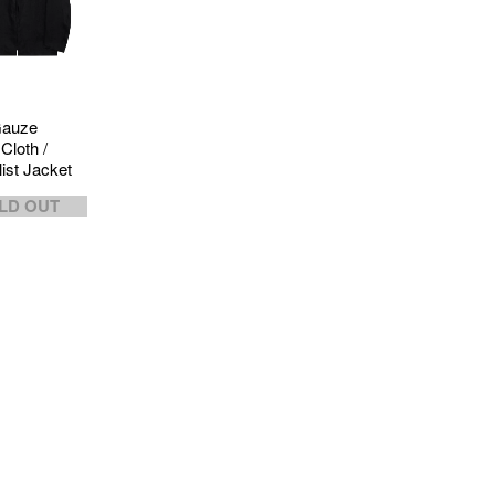
Gauze
Cloth /
ist Jacket
LD OUT