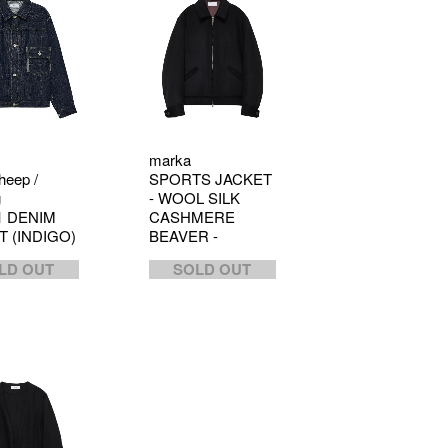
marka
heep /
SPORTS JACKET
g
- WOOL SILK
1 DENIM
CASHMERE
T (INDIGO)
BEAVER -
LD OUT
SOLD OUT