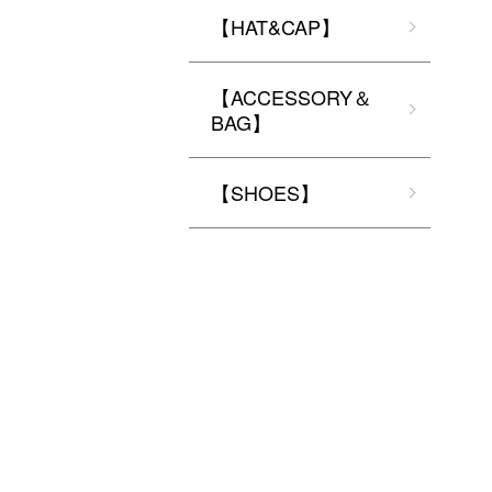
【HAT&CAP】
【ACCESSORY＆
BAG】
【SHOES】