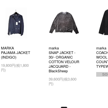
MARKA
marka
marka
PAJAMA JACKET
SNAP JACKET -
COACH
(INDIGO)
30/- ORGANIC
WOOL 
COTTON VELOUR
COUN
19,800円(税1,800
JACQUARD -
TYPEW
円)
BlackSheep
SO
39,600円(税3,600
円)