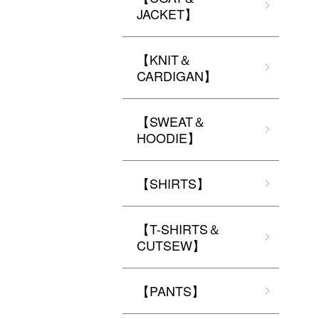
JACKET】
【KNIT＆
CARDIGAN】
【SWEAT＆
HOODIE】
【SHIRTS】
【T-SHIRTS＆
CUTSEW】
【PANTS】